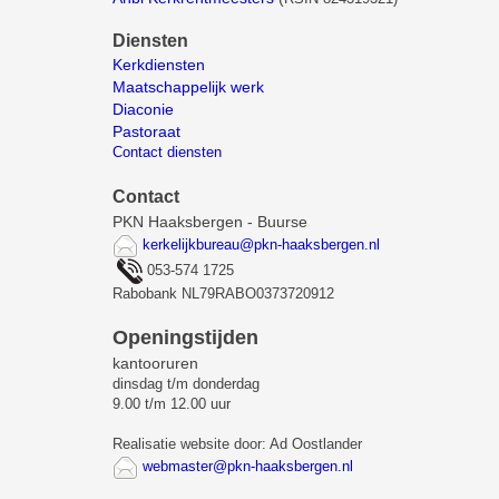
Diensten
Kerkdiensten
Maatschappelijk werk
Diaconie
Pastoraat
Contact diensten
Contact
PKN Haaksbergen - Buurse
kerkelijkbureau@pkn-haaksbergen.nl
053-574 1725
Rabobank NL79RABO0373720912
Openingstijden
kantooruren
dinsdag t/m donderdag
9.00 t/m 12.00 uur
Realisatie website door: Ad Oostlander
webmaster@pkn-haaksbergen.nl