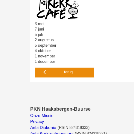
3 mei
7 juni
5 juli
2 augustus
6 september
4 oktober
1 november
1 december
terug
PKN Haaksbergen-Buurse
Onze Missie
Privacy
Anbi Diakonie
(
RSIN 824319333)
Anbi Kerkrentmeesters
(
RSIN 824319321)