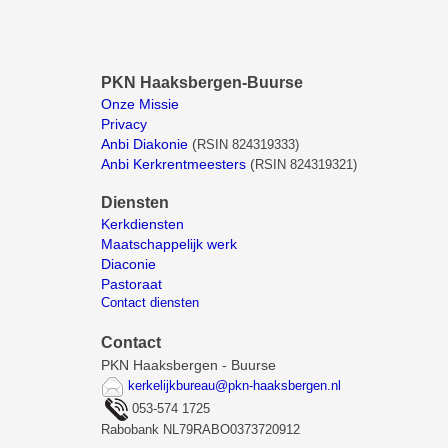
PKN Haaksbergen-Buurse
Onze Missie
Privacy
Anbi Diakonie
(
RSIN 824319333)
Anbi Kerkrentmeesters
(
RSIN 824319321)
Diensten
Kerkdiensten
Maatschappelijk werk
Diaconie
Pastoraat
Contact diensten
Contact
PKN Haaksbergen - Buurse
kerkelijkbureau@pkn-haaksbergen.nl
053-574 1725
Rabobank NL79RABO0373720912