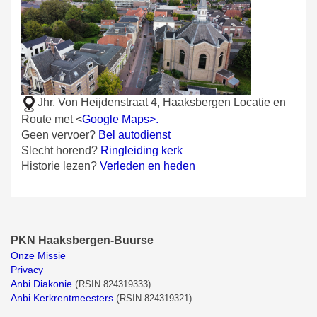
Jhr. Von Heijdenstraat 4, Haaksbergen
Locatie en
Route met <
Google Maps>.
Geen vervoer?
Bel autodienst
Slecht horend?
Ringleiding kerk
Historie lezen?
Verleden en heden
PKN Haaksbergen-Buurse
Onze Missie
Privacy
Anbi Diakonie
(
RSIN 824319333)
Anbi Kerkrentmeesters
(
RSIN 824319321)