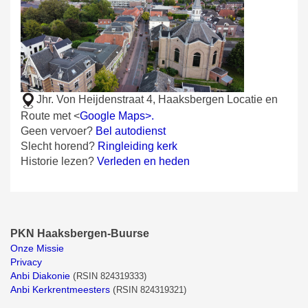
Jhr. Von Heijdenstraat 4, Haaksbergen
Locatie en
Route met <
Google Maps>.
Geen vervoer?
Bel autodienst
Slecht horend?
Ringleiding kerk
Historie lezen?
Verleden en heden
PKN Haaksbergen-Buurse
Onze Missie
Privacy
Anbi Diakonie
(
RSIN 824319333)
Anbi Kerkrentmeesters
(
RSIN 824319321)