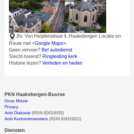
Jhr. Von Heijdenstraat 4, Haaksbergen
Locatie en
Route met <
Google Maps>.
Geen vervoer?
Bel autodienst
Slecht horend?
Ringleiding kerk
Historie lezen?
Verleden en heden
PKN Haaksbergen-Buurse
Onze Missie
Privacy
Anbi Diakonie
(
RSIN 824319333)
Anbi Kerkrentmeesters
(
RSIN 824319321)
Diensten