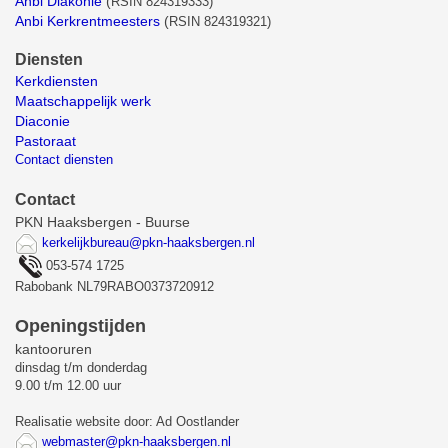
Anbi Diakonie
(
RSIN 824319333)
Anbi Kerkrentmeesters
(
RSIN 824319321)
Diensten
Kerkdiensten
Maatschappelijk werk
Diaconie
Pastoraat
Contact diensten
Contact
PKN Haaksbergen - Buurse
kerkelijkbureau@pkn-haaksbergen.nl
053-574 1725
Rabobank NL79RABO0373720912
Openingstijden
kantooruren
dinsdag t/m donderdag
9.00 t/m 12.00 uur
Realisatie website door: Ad Oostlander
webmaster@pkn-haaksbergen.nl