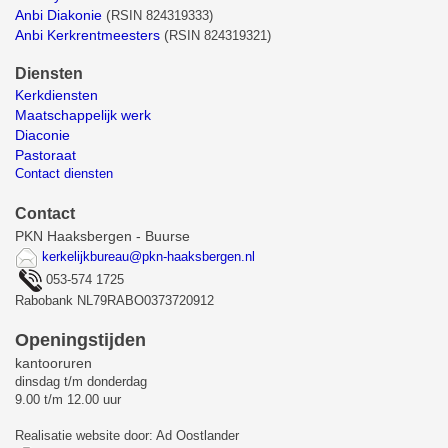
Anbi Diakonie
(
RSIN 824319333)
Anbi Kerkrentmeesters
(
RSIN 824319321)
Diensten
Kerkdiensten
Maatschappelijk werk
Diaconie
Pastoraat
Contact diensten
Contact
PKN Haaksbergen - Buurse
kerkelijkbureau@pkn-haaksbergen.nl
053-574 1725
Rabobank NL79RABO0373720912
Openingstijden
kantooruren
dinsdag t/m donderdag
9.00 t/m 12.00 uur
Realisatie website door: Ad Oostlander