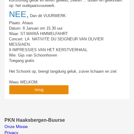
kortstondig geluk en levert geweld, zieken ... doden en gewonden
op: het oudejaarsvuurwerk.
NEE,
Dan dit VUURWERK:
Plaats: Ahaus
Datum: 8 Januari om 15.30 uur
Waar: ST.MARIÄ HIMMELFAHRT
Concert: LA NATIVITE DU SEIGNEUR VAN OLIVIER
MESSIAEN.
9 IMPRESSIES VAN HET KERSTVERHAAL.
Wie: Gijs van Schoonhoven
Toegang gratis
Het Schoont op, brengt langdurig geluk, zuiver lichaam en ziel.
Wees WELKOM.
terug
PKN Haaksbergen-Buurse
Onze Missie
Privacy