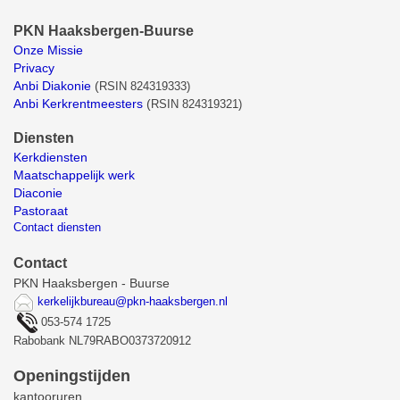
PKN Haaksbergen-Buurse
Onze Missie
Privacy
Anbi Diakonie
(
RSIN 824319333)
Anbi Kerkrentmeesters
(
RSIN 824319321)
Diensten
Kerkdiensten
Maatschappelijk werk
Diaconie
Pastoraat
Contact diensten
Contact
PKN Haaksbergen - Buurse
kerkelijkbureau@pkn-haaksbergen.nl
053-574 1725
Rabobank NL79RABO0373720912
Openingstijden
kantooruren