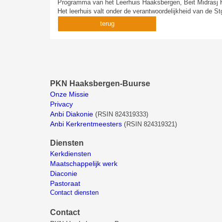
Programma van het Leerhuis Haaksbergen, Beit Midrasj 
Het leerhuis valt onder de verantwoordelijkheid van de
terug
PKN Haaksbergen-Buurse
Onze Missie
Privacy
Anbi Diakonie
(
RSIN 824319333)
Anbi Kerkrentmeesters
(
RSIN 824319321)
Diensten
Kerkdiensten
Maatschappelijk werk
Diaconie
Pastoraat
Contact diensten
Contact