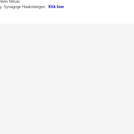
Harei Nitsav.
 Stg. Synagoge Haaksbergen.
Klik hier