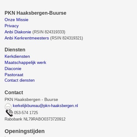
PKN Haaksbergen-Buurse
Onze Missie
Privacy
Anbi Diakonie
(
RSIN 824319333)
Anbi Kerkrentmeesters
(
RSIN 824319321)
Diensten
Kerkdiensten
Maatschappelijk werk
Diaconie
Pastoraat
Contact diensten
Contact
PKN Haaksbergen - Buurse
kerkelijkbureau@pkn-haaksbergen.nl
053-574 1725
Rabobank NL79RABO0373720912
Openingstijden