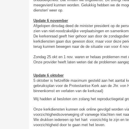
meegevierd kunnen worden. Gelukkig hebben we de mogeli
diensten' weer op.
Update 6 november
Afgelopen dinsdag deed de minister president op de pers
zien van niet-noodzakelijke verplaatsingen en samenkoms
De kerkenraad geeft hier gehoor aan door de zondagsdiens
kerkdiensten gaan dus gewoon door, maar voor deze per
terug kunnen bewegen naar de de situatie van voor 4 nov
Zondag 25 okt en 1 nov. waren er helaas problemen met de
Onze provider heeft laten weten dat de problemen aangep
Update 6 oktober
5 oktober is hetzelfde maximum gesteld aan het aantal 
gebruiksplan voor de Protestantse Kerk aan de Jhr. von H
binnenkomst en verlaten van de kerkzaal)
Wij hadden al besloten om zolang het reproductiegetal g
Onze kerkdiensten kunnen ook online gevolgd worden via
voorzichtigheidsoverweging of vanwege klachten niet naa
We drukken iedereen op het hart voorzichtig te zijn en t
voorzichtigheid door te gaan met het leven.