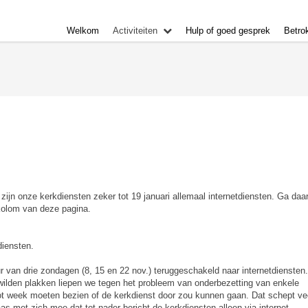
Welkom
Activiteiten
Hulp of goed gesprek
Betro
jn onze kerkdiensten zeker tot 19 januari allemaal internetdiensten. Ga daa
 kolom van deze pagina.
diensten.
r van drie zondagen (8, 15 en 22 nov.) teruggeschakeld naar internetdiensten
lden plakken liepen we tegen het probleem van onderbezetting van enkele
ot week moeten bezien of de kerkdienst door zou kunnen gaan. Dat schept ve
as met zich mee dat tot nader bericht de kerkdiensten alleen via internet