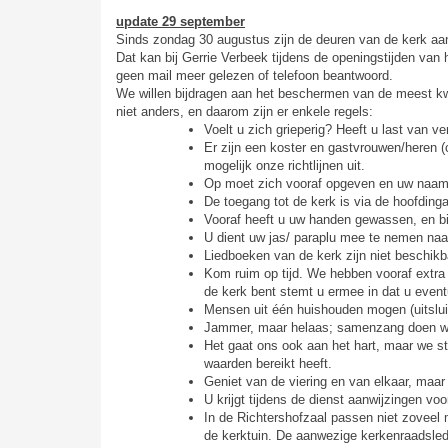
update 29 september
Sinds zondag 30 augustus zijn de deuren van de kerk a
Dat kan bij Gerrie Verbeek tijdens de openingstijden van 
geen mail meer gelezen of telefoon beantwoord.
We willen bijdragen aan het beschermen van de meest kw
niet anders, en daarom zijn er enkele regels:
Voelt u zich grieperig? Heeft u last van 
Er zijn een koster en gastvrouwen/heren (
mogelijk onze richtlijnen uit.
Op moet zich vooraf opgeven en uw naam 
De toegang tot de kerk is via de hoofding
Vooraf heeft u uw handen gewassen, en b
U dient uw jas/ paraplu mee te nemen naar
Liedboeken van de kerk zijn niet beschikba
Kom ruim op tijd. We hebben vooraf extra 
de kerk bent stemt u ermee in dat u eventu
Mensen uit één huishouden mogen (uitslui
Jammer, maar helaas; samenzang doen we n
Het gaat ons ook aan het hart, maar we ste
waarden bereikt heeft.
Geniet van de viering en van elkaar, maar
U krijgt tijdens de dienst aanwijzingen vo
In de Richtershofzaal passen niet zoveel 
de kerktuin. De aanwezige kerkenraadsled