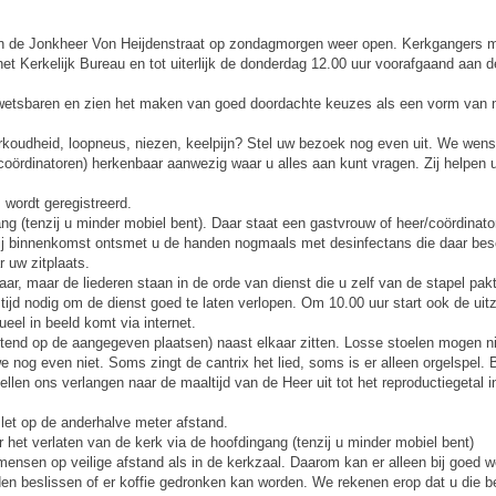
an de Jonkheer Von Heijdenstraat op zondagmorgen weer open. Kerkgangers m
het Kerkelijk Bureau en tot uiterlijk de donderdag 12.00 uur voorafgaand aan de
etsbaren en zien het maken van goed doordachte keuzes als een vorm van n
verkoudheid, loopneus, niezen, keelpijn? Stel uw bezoek nog even uit. We wen
coördinatoren) herkenbaar aanwezig waar u alles aan kunt vragen. Zij helpen 
wordt geregistreerd.
ang (tenzij u minder mobiel bent). Daar staat een gastvrouw of heer/coördinat
ij binnenkomst ontsmet u de handen nogmaals met desinfectans die daar besc
 uw zitplaats.
ar, maar de liederen staan in de orde van dienst die u zelf van de stapel pakt
tijd nodig om de dienst goed te laten verlopen. Om 10.00 uur start ook de uit
eel in beeld komt via internet.
tend op de aangegeven plaatsen) naast elkaar zitten. Losse stoelen mogen ni
og even niet. Soms zingt de cantrix het lied, soms is er alleen orgelspel. 
llen ons verlangen naar de maaltijd van de Heer uit tot het reproductiegetal 
 let op de anderhalve meter afstand.
or het verlaten van de kerk via de hoofdingang (tenzij u minder mobiel bent)
mensen op veilige afstand als in de kerkzaal. Daarom kan er alleen bij goed 
en beslissen of er koffie gedronken kan worden. We rekenen erop dat u die be