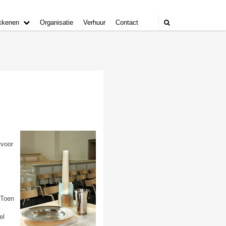
kkenen
Organisatie
Verhuur
Contact
rvoor
.Toen
el