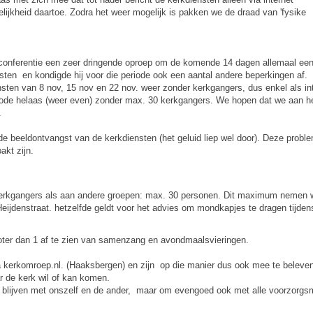
jkheid daartoe. Zodra het weer mogelijk is pakken we de draad van 'fysike
conferentie een zeer dringende oproep om de komende 14 dagen allemaal een ta
ten en kondigde hij voor die periode ook een aantal andere beperkingen af.
ten van 8 nov, 15 nov en 22 nov. weer zonder kerkgangers, dus enkel als int
iode helaas (weer even) zonder max. 30 kerkgangers. We hopen dat we aan h
.
 beeldontvangst van de kerkdiensten (het geluid liep wel door). Deze proble
akt zijn.
kerkgangers als aan andere groepen: max. 30 personen. Dit maximum nemen w
eijdenstraat. hetzelfde geldt voor het advies om mondkapjes te dragen tijdens
roter dan 1 af te zien van samenzang en avondmaalsvieringen.
 kerkomroep.nl. (Haaksbergen) en zijn op die manier dus ook mee te beleven 
r de kerk wil of kan komen.
e blijven met onszelf en de ander, maar om evengoed ook met alle voorzorgsm