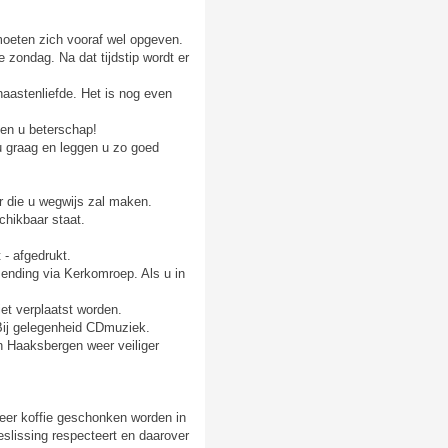
oeten zich vooraf wel opgeven.
 zondag. Na dat tijdstip wordt er
aastenliefde. Het is nog even
sen u beterschap!
u graag en leggen u zo goed
or die u wegwijs zal maken.
hikbaar staat.
 - afgedrukt.
zending via Kerkomroep. Als u in
et verplaatst worden.
Bij gelegenheid CDmuziek.
in Haaksbergen weer veiliger
weer koffie geschonken worden in
slissing respecteert en daarover