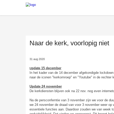
Naar de kerk, voorlopig niet
31 aug 2020
pdate 15 december
U
In het kader van de 14 december afgekondigde lockdown zi
naar de iconen "kerkomroep" en "Youtube" in de rechter
Update 24 november
De kerkdiensten blijven ook na 22 nov. nog even internet
Na de persconferntie van 3 november zijn we voor de duu
we 24 november de draad van voor 3 november weer op wi
essentiele functies aan. Daardoor zouden we van week t
onduidelijkheid. Dat vinden we ongewenst. Dit brengt hela