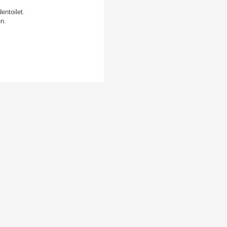
entoilet.
en.