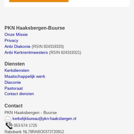
PKN Haaksbergen-Buurse
Onze Missie
Privacy
Anbi Diakonie
(
RSIN 824319333)
Anbi Kerkrentmeesters
(
RSIN 824319321)
Diensten
Kerkdiensten
Maatschappelijk werk
Diaconie
Pastoraat
Contact diensten
Contact
PKN Haaksbergen - Buurse
kerkelijkbureau@pkn-haaksbergen.nl
053-574 1725
Rabobank NL79RABO0373720912