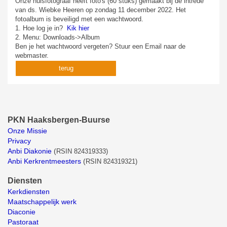
Onze huisfotograaf heeft foto's (60 stuks) gemaakt bij de intrede
van ds. Wiebke Heeren op zondag 11 december 2022. Het
fotoalbum is beveiligd met een wachtwoord.
1. Hoe log je in?
Kik hier
2. Menu: Downloads->Album
Ben je het wachtwoord vergeten? Stuur een Email naar de
webmaster.
terug
PKN Haaksbergen-Buurse
Onze Missie
Privacy
Anbi Diakonie
(
RSIN 824319333)
Anbi Kerkrentmeesters
(
RSIN 824319321)
Diensten
Kerkdiensten
Maatschappelijk werk
Diaconie
Pastoraat