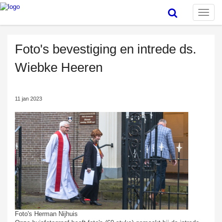
Toggle
naviga
Foto's bevestiging en intrede ds.
Wiebke Heeren
11 jan 2023
Foto's Herman Nijhuis