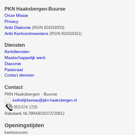
PKN Haaksbergen-Buurse
Onze Missie
Privacy
Anbi Diakonie
(
RSIN 824319333)
Anbi Kerkrentmeesters
(
RSIN 824319321)
Diensten
Kerkdiensten
Maatschappelijk werk
Diaconie
Pastoraat
Contact diensten
Contact
PKN Haaksbergen - Buurse
kerkelijkbureau@pkn-haaksbergen.nl
053-574 1725
Rabobank NL79RABO0373720912
Openingstijden
kantooruren