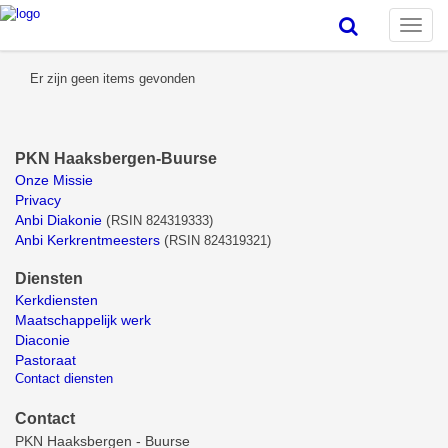
Toggle
naviga
Er zijn geen items gevonden
PKN Haaksbergen-Buurse
Onze Missie
Privacy
Anbi Diakonie
(
RSIN 824319333)
Anbi Kerkrentmeesters
(
RSIN 824319321)
Diensten
Kerkdiensten
Maatschappelijk werk
Diaconie
Pastoraat
Contact diensten
Contact
PKN Haaksbergen - Buurse