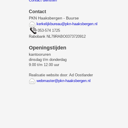
Contact diensten
Contact
PKN Haaksbergen - Buurse
kerkelijkbureau@pkn-haaksbergen.nl
053-574 1725
Rabobank NL79RABO0373720912
Openingstijden
kantooruren
dinsdag t/m donderdag
9.00 t/m 12.00 uur
Realisatie website door: Ad Oostlander
webmaster@pkn-haaksbergen.nl