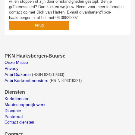
willen stoppen of zijn door omstandigheden gestopt. Ben je
geïnteresseerd? Dan zoeken we jouw. Neem voor meer informatie
contact op met Dick van Harten, E-mail d.vanharten@pkn-
haaksbergen.nl of bel met 06 38829007.
terug
PKN Haaksbergen-Buurse
Onze Missie
Privacy
Anbi Diakonie
(
RSIN 824319333)
Anbi Kerkrentmeesters
(
RSIN 824319321)
Diensten
Kerkdiensten
Maatschappelijk werk
Diaconie
Pastoraat
Contact diensten
Contact