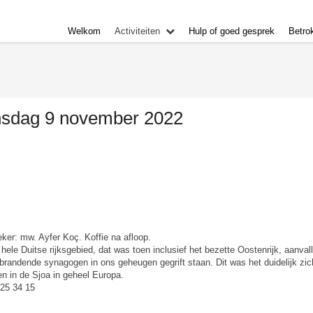
Welkom
Activiteiten
Hulp of goed gesprek
Betro
ensdag 9 november 2022
er: mw. Ayfer Koç. Koffie na afloop.
ele Duitse rijksgebied, dat was toen inclusief het bezette Oostenrijk, aanval
 brandende synagogen in ons geheugen gegrift staan. Dit was het duidelijk zic
n in de Sjoa in geheel Europa.
 25 34 15