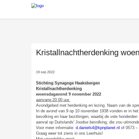
Kristallnachtherdenking wo
19 sep 2022
Stichting Synagoge Haaksbergen
Kristallnachtherdenking
woensdagavond 9 november 2022
aanvang 20.00 uur.
Avondgebed met herdenking en lezing. Naam van de sprek
In de avond van 9 op 10 november 1938 vonden er in het h
bevolking en haar bezittingen, waarbij de vele honderden
aanval op Duitslands' Joodse bevolking, die zou uitmonde
Voor meer informatie:
d.daniels4@kpnplanet.nl
of 0573 –
Graag weer tot ziens in ons Leerhuis!
Met vriendelijke groet,