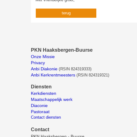
terug
PKN Haaksbergen-Buurse
Onze Missie
Privacy
Anbi Diakonie
(
RSIN 824319333)
Anbi Kerkrentmeesters
(
RSIN 824319321)
Diensten
Kerkdiensten
Maatschappelijk werk
Diaconie
Pastoraat
Contact diensten
Contact
PKN Haaksbergen - Buurse