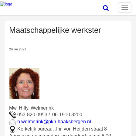
Toggle
naviga
Maatschappelijke werkster
24 jan 2021
Mw. Hilly. Welmerink
053-820 0953 / 06-1910 3200
h.welmerink@pkn-haaksbergen.nl
.
Kerkelijk bureau, Jhr. von Heijden straat 8
Aanwezig op maandag en donderdag van 8.00 -