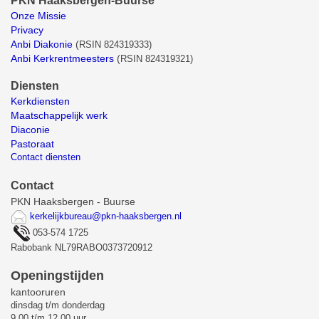
PKN Haaksbergen-Buurse
Onze Missie
Privacy
Anbi Diakonie
(
RSIN 824319333)
Anbi Kerkrentmeesters
(
RSIN 824319321)
Diensten
Kerkdiensten
Maatschappelijk werk
Diaconie
Pastoraat
Contact diensten
Contact
PKN Haaksbergen - Buurse
kerkelijkbureau@pkn-haaksbergen.nl
053-574 1725
Rabobank NL79RABO0373720912
Openingstijden
kantooruren
dinsdag t/m donderdag
9.00 t/m 12.00 uur