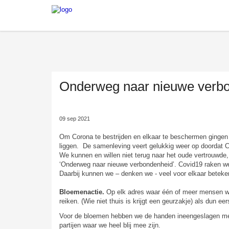
Onderweg naar nieuwe verbo
09 sep 2021
Om Corona te bestrijden en elkaar te beschermen gingen w
liggen. De samenleving veert gelukkig weer op doordat
We kunnen en willen niet terug naar het oude vertrouwd
‘Onderweg naar nieuwe verbondenheid’. Covid19 raken we
Daarbij kunnen we – denken we - veel voor elkaar beteke
Bloemenactie.
Op elk adres waar één of meer mensen w
reiken. (Wie niet thuis is krijgt een geurzakje) als dun e
Voor de bloemen hebben we de handen ineengeslagen met
partijen waar we heel blij mee zijn.