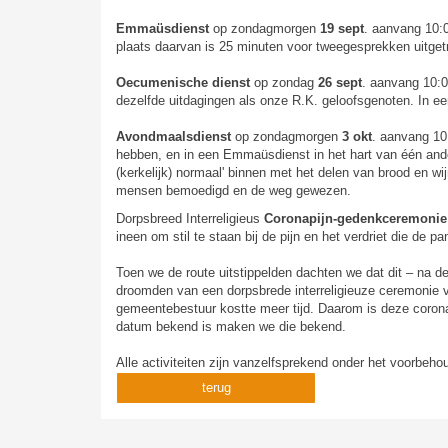
Emmaüsdienst
op zondagmorgen
19 sept
. aanvang 10:0
plaats daarvan is 25 minuten voor tweegesprekken uitget
Oecumenische dienst
op zondag
26 sept
. aanvang 10:0
dezelfde uitdagingen als onze R.K. geloofsgenoten. In e
Avondmaalsdienst
op zondagmorgen
3 okt
. aanvang 10
hebben, en in een Emmaüsdienst in het hart van één and
(kerkelijk) normaal' binnen met het delen van brood en w
mensen bemoedigd en de weg gewezen.
Dorpsbreed Interreligieus
Coronapijn-gedenkceremonie
ineen om stil te staan bij de pijn en het verdriet die de
Toen we de route uitstippelden dachten we dat dit – na 
droomden van een dorpsbrede interreligieuze ceremonie 
gemeentebestuur kostte meer tijd. Daarom is deze coron
datum bekend is maken we die bekend.
Alle activiteiten zijn vanzelfsprekend onder het voorbeho
terug