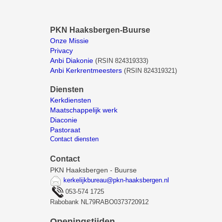
PKN Haaksbergen-Buurse
Onze Missie
Privacy
Anbi Diakonie
(
RSIN 824319333)
Anbi Kerkrentmeesters
(
RSIN 824319321)
Diensten
Kerkdiensten
Maatschappelijk werk
Diaconie
Pastoraat
Contact diensten
Contact
PKN Haaksbergen - Buurse
kerkelijkbureau@pkn-haaksbergen.nl
053-574 1725
Rabobank NL79RABO0373720912
Openingstijden