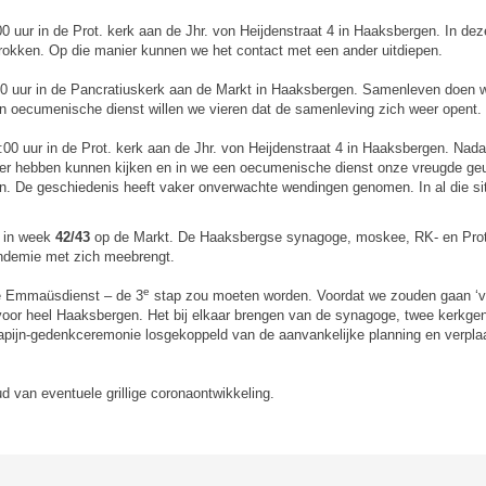
0 uur in de Prot. kerk aan de Jhr. von Heijdenstraat 4 in Haaksbergen. In dez
rokken. Op die manier kunnen we het contact met een ander uitdiepen.
0 uur in de Pancratiuskerk aan de Markt in Haaksbergen. Samenleven doen wij
en oecumenische dienst willen we vieren dat de samenleving zich weer opent.
:00 uur in de Prot. kerk aan de Jhr. von Heijdenstraat 4 in Haaksbergen. Nada
er hebben kunnen kijken en in we een oecumenische dienst onze vreugde geu
ijn. De geschiedenis heeft vaker onverwachte wendingen genomen. In al die si
in week
42/43
op de Markt. De Haaksbergse synagoge, moskee, RK- en Prot
 pandemie met zich meebrengt.
e
de Emmaüsdienst – de 3
stap zou moeten worden. Voordat we zouden gaan ‘vi
voor heel Haaksbergen. Het bij elkaar brengen van de synagoge, twee kerkg
apijn-gedenkceremonie losgekoppeld van de aanvankelijke planning en verpla
ud van eventuele grillige coronaontwikkeling.