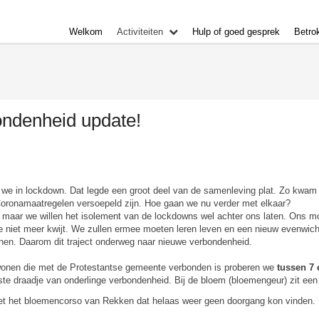
Welkom
Activiteiten
Hulp of goed gesprek
Betro
ndenheid update!
e in lockdown. Dat legde een groot deel van de samenleving plat. Zo kwam oo
 Coronamaatregelen versoepeld zijn. Hoe gaan we nu verder met elkaar?
e, maar we willen het isolement van de lockdowns wel achter ons laten. Ons
 niet meer kwijt. We zullen ermee moeten leren leven en een nieuw evenwich
nen. Daarom dit traject onderweg naar nieuwe verbondenheid.
onen die met de Protestantse gemeente verbonden is proberen we
tussen 7 
erste draadje van onderlinge verbondenheid. Bij de bloem (bloemengeur) zit een
 het bloemencorso van Rekken dat helaas weer geen doorgang kon vinden. E