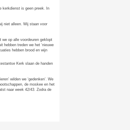
e kerkdienst is geen preek. In
 niet alleen. Wij staan voor
t we op alle voordeuren geklopt
it hebben treden we het ‘nieuwe
tuaties hebben brood en wijn
estantse Kerk slaan de handen
eren’ wilden we ‘gedenken’. We
enootschappen, de moskee en het
atst naar week 42/43. Zodra de