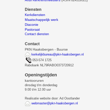
RSIN 824319321)
Diensten
Kerkdiensten
Maatschappelijk werk
Diaconie
Pastoraat
Contact diensten
Contact
PKN Haaksbergen - Buurse
kerkelijkbureau@pkn-haaksbergen.nl
053-574 1725
Rabobank NL79RABO0373720912
Openingstijden
kantooruren
dinsdag t/m donderdag
9.00 t/m 12.00 uur
Realisatie website door: Ad Oostlander
webmaster@pkn-haaksbergen.nl