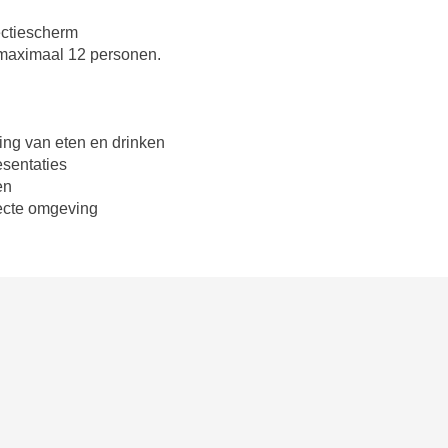
ectiescherm
 maximaal 12 personen.
ring van eten en drinken
esentaties
en
recte omgeving