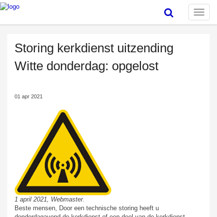
Toggle
naviga
Storing kerkdienst uitzending
Witte donderdag: opgelost
01 apr 2021
1 april 2021, Webmaster.
Beste mensen, Door een technische storing heeft u
donderdagavond de kerkdienst of een deel van de kerkdienst