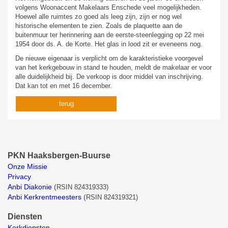
volgens Woonaccent Makelaars Enschede veel mogelijkheden.
Hoewel alle ruimtes zo goed als leeg zijn, zijn er nog wel
historische elementen te zien. Zoals de plaquette aan de
buitenmuur ter herinnering aan de eerste-steenlegging op 22 mei
1954 door ds. A. de Korte. Het glas in lood zit er eveneens nog.
De nieuwe eigenaar is verplicht om de karakteristieke voorgevel
van het kerkgebouw in stand te houden, meldt de makelaar er voor
alle duidelijkheid bij. De verkoop is door middel van inschrijving.
Dat kan tot en met 16 december.
terug
PKN Haaksbergen-Buurse
Onze Missie
Privacy
Anbi Diakonie
(
RSIN 824319333)
Anbi Kerkrentmeesters
(
RSIN 824319321)
Diensten
Kerkdiensten