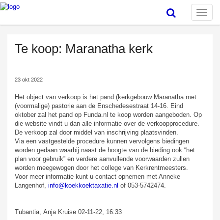
Toggle
naviga
Te koop: Maranatha kerk
23 okt 2022
Het object van verkoop is het pand (kerkgebouw Maranatha met
(voormalige) pastorie aan de Enschedesestraat 14-16. Eind
oktober zal het pand op Funda.nl te koop worden aangeboden. Op
die website vindt u dan alle informatie over de verkoopprocedure.
De verkoop zal door middel van inschrijving plaatsvinden.
Via een vastgestelde procedure kunnen vervolgens biedingen
worden gedaan waarbij naast de hoogte van de bieding ook “het
plan voor gebruik” en verdere aanvullende voorwaarden zullen
worden meegewogen door het college van Kerkrentmeesters.
Voor meer informatie kunt u contact opnemen met Anneke
Langenhof,
info@koekkoektaxatie.nl
of 053-5742474.
Tubantia, Anja Kruise
02-11-22, 16:33