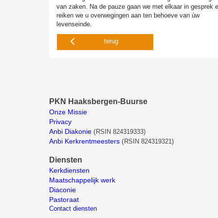
van zaken. Na de pauze gaan we met elkaar in gesprek 
reiken we u overwegingen aan ten behoeve van úw
levenseinde.
terug
PKN Haaksbergen-Buurse
Onze Missie
Privacy
Anbi Diakonie
(
RSIN 824319333)
Anbi Kerkrentmeesters
(
RSIN 824319321)
Diensten
Kerkdiensten
Maatschappelijk werk
Diaconie
Pastoraat
Contact diensten