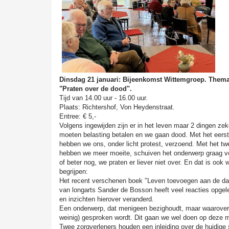
Dinsdag 21 januari: Bijeenkomst Wittemgroep. Them
"Praten over de dood".
Tijd van 14.00 uur - 16.00 uur.
Plaats: Richtershof, Von Heydenstraat.
Entree: € 5,-
Volgens ingewijden zijn er in het leven maar 2 dingen zek
moeten belasting betalen en we gaan dood. Met het eers
hebben we ons, onder licht protest, verzoend. Met het t
hebben we meer moeite, schuiven het onderwerp graag vo
of beter nog, we praten er liever niet over. En dat is ook w
begrijpen:
Het recent verschenen boek ″Leven toevoegen aan de d
van longarts Sander de Bosson heeft veel reacties opgel
en inzichten hierover veranderd.
Een onderwerp, dat menigeen bezighoudt, maar waarover
weinig) gesproken wordt. Dit gaan we wel doen op deze 
Twee zorgverleners houden een inleiding over de huidige