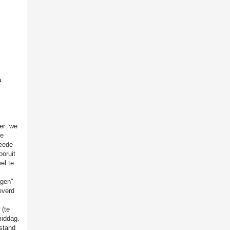
a
er: we
te
weede
oruit
el te
agen″
everd
 (te
middag.
 stand