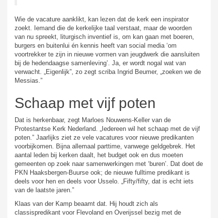
Wie de vacature aanklikt, kan lezen dat de kerk een inspirator
zoekt. Iemand die de kerkelijke taal verstaat, maar de woorden
van nu spreekt, liturgisch inventief is, om kan gaan met boeren,
burgers en buitenlui én kennis heeft van social media ‘om
voortrekker te zijn in nieuwe vormen van jeugdwerk die aansluiten
bij de hedendaagse samenleving’. Ja, er wordt nogal wat van
verwacht. „Eigenlijk”, zo zegt scriba Ingrid Beumer, „zoeken we de
Messias.”
Schaap met vijf poten
Dat is herkenbaar, zegt Marloes Nouwens-Keller van de
Protestantse Kerk Nederland. „Iedereen wil het schaap met de vijf
poten.” Jaarlijks ziet ze vele vacatures voor nieuwe predikanten
voorbijkomen. Bijna allemaal parttime, vanwege geldgebrek. Het
aantal leden bij kerken daalt, het budget ook en dus moeten
gemeenten op zoek naar samenwerkingen met ‘buren’. Dat doet de
PKN Haaksbergen-Buurse ook; de nieuwe fulltime predikant is
deels voor hen en deels voor Usselo. „Fifty/fifty, dat is echt iets
van de laatste jaren.”
Klaas van der Kamp beaamt dat. Hij houdt zich als
classispredikant voor Flevoland en Overijssel bezig met de