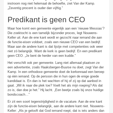
instroom nog niet helemaal de behoefte, ziet Van der Kamp.
„Zeventig procent is ouder dan vijftig.”
Predikant is geen CEO
Maar hoe komt een gemeente eigenlijk aan een ‘nieuwe Messias’?
Die zoektocht is een tamelijk bijzonder proces, legt Nouwens-
Keller uit. Aan de ene kant wordt er gezocht naar iemand die aan
de functie-eisen voldoet, zoals een nieuwe CEO van een bedrijf.
Maar aan de andere kant is dat lijstje met competenties ook weer
niet zó belangrijk. Want de kerk is geen bedrijf. En een predikant
geen CEO. „Je bent de herder van een kudde.”
Het verschilt ook per gemeente. Lang niet allemaal plaatsen ze
een advertentie, zoals Haaksbergen-Buurse nu doet, zegt Van der
Kamp. In een orthodoxe gemeente doet de kerkenraad een beroep
op één iemand. Op de persoon die in hun ogen de enige goede
kandidaat is. En dan is het wachten of hij of zij op dat aanbod in
gaat. „Wil ik naar die plek toe? Voelt het als mijn roeping? Als dat
zo is, dan doe je het.” Hij lacht. „Een beetje zoals bij onze huidige
bondscoach…”
Er zit een soort tegenstrijdigheid in de vacature. Aan de ene kant
zijn de functie-eisen belangrijk, aan de andere kant niet. Nouwens-
Keller: „Als je gelooft dat God iemand roept, dat is iets anders dan