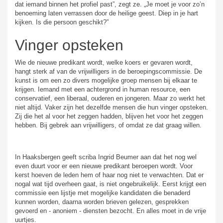
dat iemand binnen het profiel past”, zegt ze. „Je moet je voor zo’n
benoeming laten verrassen door de heilige geest. Diep in je hart
kijken. Is die persoon geschikt?”
Vinger opsteken
Wie de nieuwe predikant wordt, welke koers er gevaren wordt,
hangt sterk af van de vrijwilligers in de beroepingscommissie. De
kunst is om een zo divers mogelijke groep mensen bij elkaar te
krijgen. Iemand met een achtergrond in human resource, een
conservatief, een liberaal, ouderen en jongeren. Maar zo werkt het
niet altijd. Vaker zijn het dezelfde mensen die hun vinger opsteken.
Zij die het al voor het zeggen hadden, blijven het voor het zeggen
hebben. Bij gebrek aan vrijwilligers, of omdat ze dat graag willen.
In Haaksbergen geeft scriba Ingrid Beumer aan dat het nog wel
even duurt voor er een nieuwe predikant beroepen wordt. Voor
kerst hoeven de leden hem of haar nog niet te verwachten. Dat er
nogal wat tijd overheen gaat, is niet ongebruikelijk. Eerst krijgt een
commissie een lijstje met mogelijke kandidaten die benaderd
kunnen worden, daarna worden brieven gelezen, gesprekken
gevoerd en - anoniem - diensten bezocht. En alles moet in de vrije
uurtjes.