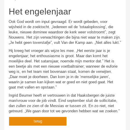
Het engelenjaar
Ook God wordt om input gevraagd. Er wordt gebeden, voor
wijsheid in de zoektocht. „Iedereen wil de ‘totaaloplossing’, die
leuke, nieuwe dominee waardoor de kerk weer volstroomt”, zegt
Nouwens. Het zijn verwachtingen die bijna niet waar te maken zijn.
„Je hebt geen toverstafje”, vult Van der Kamp aan. „Niet alles lukt.”
Hij kreeg het vroeger als wijze les mee. „Het eerste jaar is je
engelenjaar; het enthousiasme is groot. Maar dan komt het
moeilijke deel. Het satansjaar, noemde mijn mentor dat.” Het is
een beetje als met een nieuwe voetbaltrainer; wanneer de euforie
weg is, en het team niet bovenaan staat, komen de verwijten.
„Daar moet je doorheen. Dan kom je in de ‘menselijke jaren’,
waarin je samen kan kijken wat er goed en niet goed gaat. Het
gaat met vallen en opstaan.”
Ingrid Beumer heeft er vertrouwen in dat Haaksbergen de juiste
man/vrouw voor de job vindt. Eind september sluit de sollicitatie,
dan zullen ze zien of de Messias er tussen zit. En zo niet, niet
getreurd. „We gaan door tot we gevonden hebben wat we zoeken.”
terug