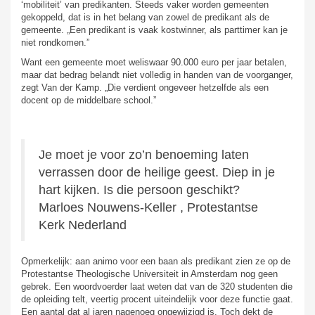
‘mobiliteit’ van predikanten. Steeds vaker worden gemeenten
gekoppeld, dat is in het belang van zowel de predikant als de
gemeente. „Een predikant is vaak kostwinner, als parttimer kan je
niet rondkomen.”
Want een gemeente moet weliswaar 90.000 euro per jaar betalen,
maar dat bedrag belandt niet volledig in handen van de voorganger,
zegt Van der Kamp. „Die verdient ongeveer hetzelfde als een
docent op de middelbare school.”
Je moet je voor zo’n benoeming laten
verrassen door de heilige geest. Diep in je
hart kijken. Is die persoon geschikt?
Marloes Nouwens-Keller , Protestantse
Kerk Nederland
Opmerkelijk: aan animo voor een baan als predikant zien ze op de
Protestantse Theologische Universiteit in Amsterdam nog geen
gebrek. Een woordvoerder laat weten dat van de 320 studenten die
de opleiding telt, veertig procent uiteindelijk voor deze functie gaat.
Een aantal dat al jaren nagenoeg ongewijzigd is. Toch dekt de