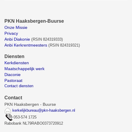
PKN Haaksbergen-Buurse
Onze Missie
Privacy
Anbi Diakonie
(
RSIN 824319333)
Anbi Kerkrentmeesters
(
RSIN 824319321)
Diensten
Kerkdiensten
Maatschappelijk werk
Diaconie
Pastoraat
Contact diensten
Contact
PKN Haaksbergen - Buurse
kerkelijkbureau@pkn-haaksbergen.nl
053-574 1725
Rabobank NL79RABO0373720912