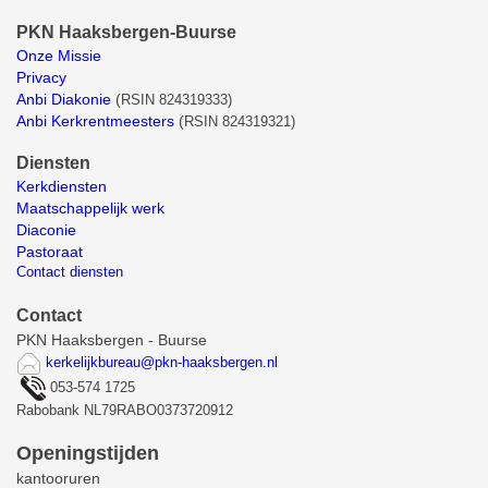
PKN Haaksbergen-Buurse
Onze Missie
Privacy
Anbi Diakonie
(
RSIN 824319333)
Anbi Kerkrentmeesters
(
RSIN 824319321)
Diensten
Kerkdiensten
Maatschappelijk werk
Diaconie
Pastoraat
Contact diensten
Contact
PKN Haaksbergen - Buurse
kerkelijkbureau@pkn-haaksbergen.nl
053-574 1725
Rabobank NL79RABO0373720912
Openingstijden
kantooruren