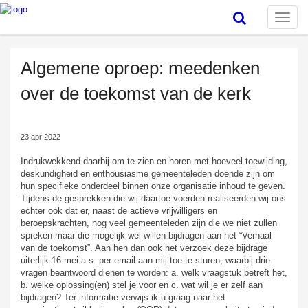
Toggle
naviga
Algemene oproep: meedenken
over de toekomst van de kerk
23 apr 2022
Indrukwekkend daarbij om te zien en horen met hoeveel toewijding,
deskundigheid en enthousiasme gemeenteleden doende zijn om
hun specifieke onderdeel binnen onze organisatie inhoud te geven.
Tijdens de gesprekken die wij daartoe voerden realiseerden wij ons
echter ook dat er, naast de actieve vrijwilligers en
beroepskrachten, nog veel gemeenteleden zijn die we niet zullen
spreken maar die mogelijk wel willen bijdragen aan het “Verhaal
van de toekomst”. Aan hen dan ook het verzoek deze bijdrage
uiterlijk 16 mei a.s. per email aan mij toe te sturen, waarbij drie
vragen beantwoord dienen te worden: a. welk vraagstuk betreft het,
b. welke oplossing(en) stel je voor en c. wat wil je er zelf aan
bijdragen? Ter informatie verwijs ik u graag naar het