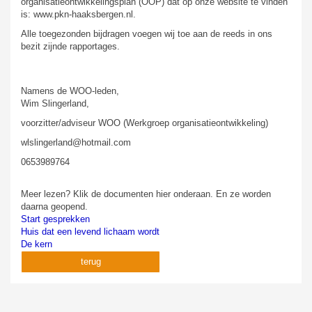
organisatieontwikkelingsplan (OOP) dat op onze website te vinden
is: www.pkn-haaksbergen.nl.
Alle toegezonden bijdragen voegen wij toe aan de reeds in ons
bezit zijnde rapportages.
Namens de WOO-leden,
Wim Slingerland,
voorzitter/adviseur WOO (Werkgroep organisatieontwikkeling)
wlslingerland@hotmail.com
0653989764
Meer lezen? Klik de documenten hier onderaan. En ze worden
daarna geopend.
Start gesprekken
Huis dat een levend lichaam wordt
De kern
terug