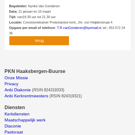
Begeleider:
Nynke Van Genderen
Data:
21 januari en 10 maart
Tijd:
van19.30 uur tot 21.30 uur
Locatie:
Consistoriekamer Protestantse kerk, Jhr. von Heijdenstraat 4
Opgave per email of telefoon
:
T.R.vanGenderen@kpnmail.nl
, tel.; 053 572 24
36
terug
PKN Haaksbergen-Buurse
Onze Missie
Privacy
Anbi Diakonie
(
RSIN 824319333)
Anbi Kerkrentmeesters
(
RSIN 824319321)
Diensten
Kerkdiensten
Maatschappelijk werk
Diaconie
Pastoraat