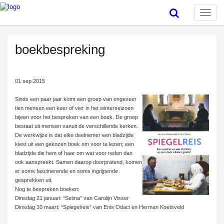
Toggle
naviga
boekbespreking
01 sep 2015
Sinds een paar jaar komt een groep van ongeveer
tien mensen een keer of vier in het winterseizoen
bijeen voor het bespreken van een boek. De groep
bestaat uit mensen vanuit de verschillende kerken.
De werkwijze is dat elke deelnemer een bladzijde
kiest uit een gekozen boek om voor te lezen; een
bladzijde die hem of haar om wat voor reden dan
ook aanspreekt. Samen daarop doorpratend, komen
er soms fascinerende en soms ingrijpende
gesprekken uit.
Nog te bespreken boeken:
Dinsdag 21 januari: “Selma” van Carolijn Visser
Dinsdag 10 maart: “Spiegelreis” van Enis Odaci en Herman Koetsveld