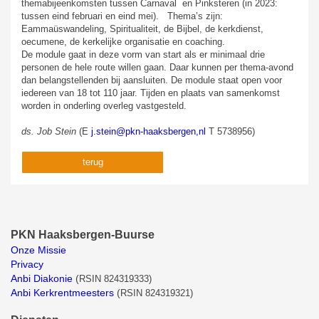
themabijeenkomsten tussen Carnaval en Pinksteren (in 2023:
tussen eind februari en eind mei). Thema’s zijn:
Eammaüswandeling, Spiritualiteit, de Bijbel, de kerkdienst,
oecumene, de kerkelijke organisatie en coaching.
De module gaat in deze vorm van start als er minimaal drie
personen de hele route willen gaan. Daar kunnen per thema-avond
dan belangstellenden bij aansluiten. De module staat open voor
iedereen van 18 tot 110 jaar. Tijden en plaats van samenkomst
worden in onderling overleg vastgesteld.
ds. Job Stein
(E
j.stein@pkn-haaksbergen,nl
T 5738956)
terug
PKN Haaksbergen-Buurse
Onze Missie
Privacy
Anbi Diakonie
(
RSIN 824319333)
Anbi Kerkrentmeesters
(
RSIN 824319321)