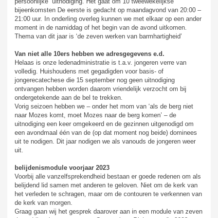
persoonlijke uitnodiging. Het gaat om 10 tweewekelijkse
bijeenkomsten De eerste is gedacht op maandagvond van 20:00 –
21:00 uur. In onderling overleg kunnen we met elkaar op een ander
moment in de namiddag of het begin van de avond uitkomen.
Thema van dit jaar is ‘de zeven werken van barmhartigheid’
Van niet alle 10ers hebben we adresgegevens e.d.
Helaas is onze ledenadministratie is t.a.v. jongeren verre van
volledig. Huishoudens met gegadigden voor basis- of
jongerecatechese die 15 september nog geen uitnodiging
ontvangen hebben worden daarom vriendelijk verzocht om bij
ondergetekende aan de bel te trekken.
Vorig seizoen hebben we – onder het mom van ‘als de berg niet
naar Mozes komt, moet Mozes naar de berg komen’ – de
uitnodiging een keer omgekeerd en de gezinnen uitgenodigd om
een avondmaal één van de (op dat moment nog beide) dominees
uit te nodigen. Dit jaar nodigen we als vanouds de jongeren weer
uit.
belijdenismodule voorjaar 2023
Voorbij alle vanzelfsprekendheid bestaan er goede redenen om als
belijdend lid samen met anderen te geloven. Niet om de kerk van
het verleden te schragen, maar om de contouren te verkennen van
de kerk van morgen.
Graag gaan wij het gesprek daarover aan in een module van zeven