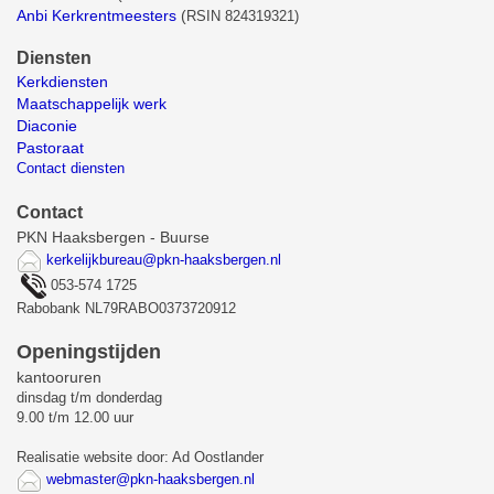
Anbi Kerkrentmeesters
(
RSIN 824319321)
Diensten
Kerkdiensten
Maatschappelijk werk
Diaconie
Pastoraat
Contact diensten
Contact
PKN Haaksbergen - Buurse
kerkelijkbureau@pkn-haaksbergen.nl
053-574 1725
Rabobank NL79RABO0373720912
Openingstijden
kantooruren
dinsdag t/m donderdag
9.00 t/m 12.00 uur
Realisatie website door: Ad Oostlander
webmaster@pkn-haaksbergen.nl