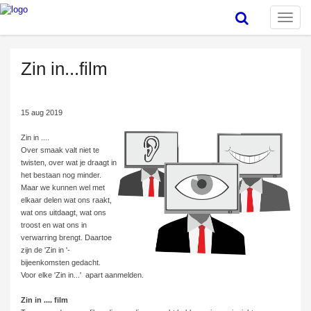
Toggle
naviga
Zin in...film
15 aug 2019
Zin in ....
Over smaak valt niet te
twisten, over wat je draagt in
het bestaan nog minder.
Maar we kunnen wel met
elkaar delen wat ons raakt,
wat ons uitdaagt, wat ons
troost en wat ons in
verwarring brengt. Daartoe
zijn de 'Zin in '-
bijeenkomsten gedacht.
Voor elke 'Zin in...' apart aanmelden.
Zin in .... film