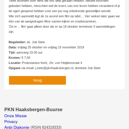
Twee avonden over films die ons diep geraakt hebben, nieuwe inzichten
geboden hebben, misschien wel de koers van ons leven hebben veranderd of je
de ogen geopend hebben voor een jou nog onbekende geestelijke wereld.
Wie zich aanmeldt legt de 1e avond een film op tafel.... Vier weken later gaan we
één van de aangedragen films samen kijken en (na)bespreken.
'Zin in ... film' gaat alleen door als er op 18 oktober tenminste 3 aanmeldingen
zijn.
Begeleider:
ds. Job Stein
Data:
vrijdag 25 oktober en vrijdag 15 november 2019
Tijd:
aanvang 19:30 uur
Kosten:
€ 7,50
Locatie:
Protestantse Kerk, Jhr. von Heijdenstraat 4
Opgave
via email: j.stein@pknhaaksbergen.nl, dominee Job Stein
terug
PKN Haaksbergen-Buurse
Onze Missie
Privacy
Anbi Diakonie
(
RSIN 824319333)